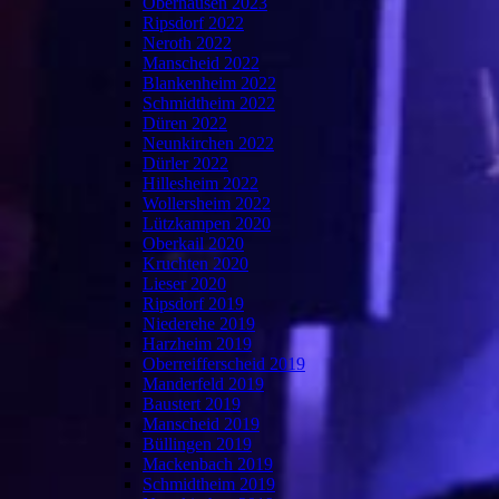
Oberhausen 2023
Ripsdorf 2022
Neroth 2022
Manscheid 2022
Blankenheim 2022
Schmidtheim 2022
Düren 2022
Neunkirchen 2022
Dürler 2022
Hillesheim 2022
Wollersheim 2022
Lützkampen 2020
Oberkail 2020
Kruchten 2020
Lieser 2020
Ripsdorf 2019
Niederehe 2019
Harzheim 2019
Oberreifferscheid 2019
Manderfeld 2019
Baustert 2019
Manscheid 2019
Büllingen 2019
Mackenbach 2019
Schmidtheim 2019