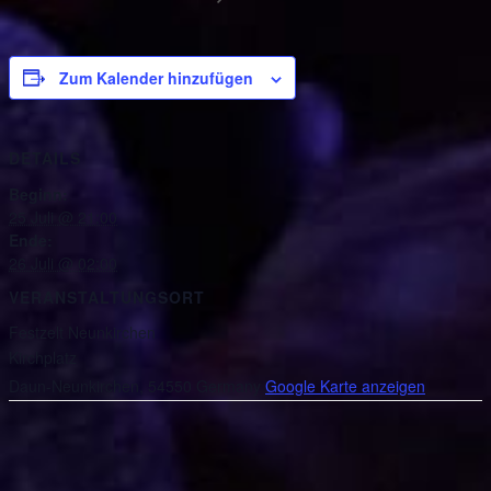
Zum Kalender hinzufügen
DETAILS
Beginn:
25 Juli @ 21:00
Ende:
26 Juli @ 02:00
VERANSTALTUNGSORT
Festzelt Neunkirchen
Kirchplatz
Daun-Neunkirchen
,
54550
Germany
Google Karte anzeigen