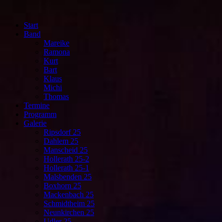
Start
Band
Mareike
Ramona
Kurt
Bart
Klaus
Michi
Thomas
Termine
Programm
Galerie
Ripsdorf 25
Dahlem 25
Manscheid 25
Hollerath 25-2
Hollerath 25-1
Malsbenden 25
Boxhorn 25
Mackenbach 25
Schmidtheim 25
Neunkirchen 25
Udler 25