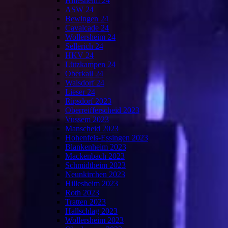
Hillesheim 24
ASW 24
Bewingen 24
Cavalcade 24
Wollersheim 24
Sellerich 24
HKV 24
Lützkampen 24
Oberkail 24
Walsdorf 24
Lieser 24
Ripsdorf 2023
Oberreifferscheid 2023
Vussem 2023
Manscheid 2023
Hohenfels-Essingen 2023
Blankenheim 2023
Mackenbach 2023
Schmidtheim 2023
Neunkirchen 2023
Hillesheim 2023
Roth 2023
Tratten 2023
Hallschlag 2023
Wollersheim 2023