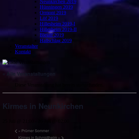
Neunkirchen 2019
Hünningen 2019
Ormont 2019
Löf 2019
Hillesheim 2019-I
Hillesheim 2019-II
Bleialf 2019
Hallschlag 2019
Veranstalter
Kontakt
« Alle Veranstaltungen
Diese Veranstaltung hat bereits stattgefunden.
Kirmes in Neunkirchen
25 Juli @ 21:00
-
26 Juli @ 02:00
«
Prümer Sommer
Kirmes in Schmidtheim
»