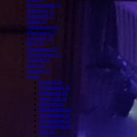
Heckhuscheid 25
Hillesheim 25
Dollendorf 25
Tratten 25
Waldkönigen 25
Oberhausen 25
Cavalcade 25
HKV 25
Lützkampen 25
Oberbettingen 25
Walsdorf 25
Lieser 25
Petingen 25
Archiv
Ripsdorf 24
Sarmersbach 24
Bodenbach 24
Manscheid 24
Hollerath 24
Blankenheim 24
Mackenbach 24
Schmidtheim 24
Neunkirchen 24
Velo 24