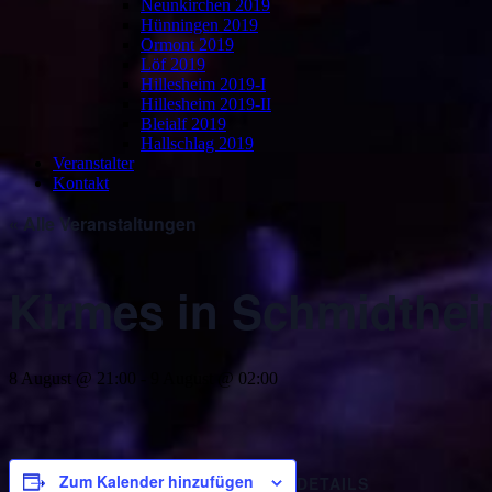
Neunkirchen 2019
Hünningen 2019
Ormont 2019
Löf 2019
Hillesheim 2019-I
Hillesheim 2019-II
Bleialf 2019
Hallschlag 2019
Veranstalter
Kontakt
« Alle Veranstaltungen
Kirmes in Schmidthe
8 August @ 21:00
-
9 August @ 02:00
Zum Kalender hinzufügen
DETAILS