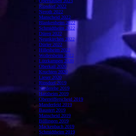
Oberhausen 2023
Ripsdorf 2022
Neroth 2022
Manscheid 2022
Blankenheim 2022
Schmidtheim 2022
Düren 2022
Neunkirchen 2022
Dürler 2022
Hillesheim 2022
Wollersheim 2022
Lützkampen 2020
Oberkail 2020
Kruchten 2020
Lieser 2020
Ripsdorf 2019
Niederehe 2019
Harzheim 2019
Oberreifferscheid 2019
Manderfeld 2019
Baustert 2019
Manscheid 2019
Büllingen 2019
Mackenbach 2019
Schmidtheim 2019