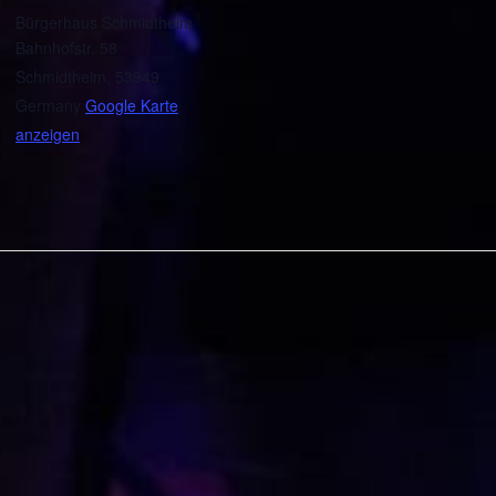
Bürgerhaus Schmidtheim
Bahnhofstr. 58
Schmidtheim
,
53949
Germany
Google Karte
anzeigen