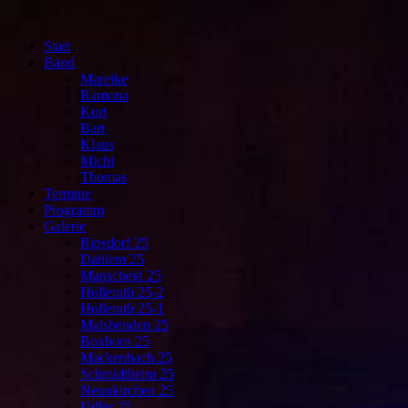
Start
Band
Mareike
Ramona
Kurt
Bart
Klaus
Michi
Thomas
Termine
Programm
Galerie
Ripsdorf 25
Dahlem 25
Manscheid 25
Hollerath 25-2
Hollerath 25-1
Malsbenden 25
Boxhorn 25
Mackenbach 25
Schmidtheim 25
Neunkirchen 25
Udler 25