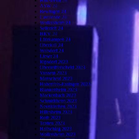
Hillesheim 24
ASW 24
Bewingen 24
Cavalcade 24
Wollersheim 24
Sellerich 24
HKV 24
Lützkampen 24
Oberkail 24
Walsdorf 24
Lieser 24
Ripsdorf 2023
Oberreifferscheid 2023
Vussem 2023
Manscheid 2023
Hohenfels-Essingen 2023
Blankenheim 2023
Mackenbach 2023
Schmidtheim 2023
Neunkirchen 2023
Hillesheim 2023
Roth 2023
Tratten 2023
Hallschlag 2023
Wollersheim 2023