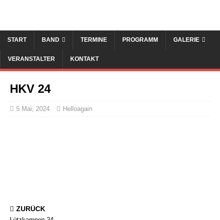
START
BAND
TERMINE
PROGRAMM
GALERIE
VERANSTALTER
KONTAKT
HKV 24
5 Mai, 2024
Helloagain
ZURÜCK
Lützkampen 24