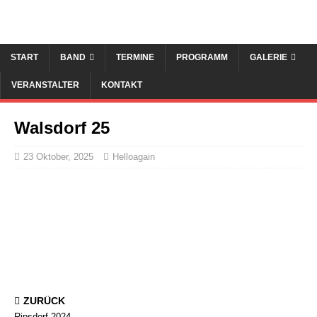
START
BAND
TERMINE
PROGRAMM
GALERIE
VERANSTALTER
KONTAKT
Walsdorf 25
23 Oktober, 2025
Helloagain
ZURÜCK
Ripsdorf 2024